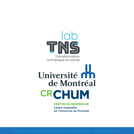
Accueil
À propos​
Équipe
Publications
Evénements